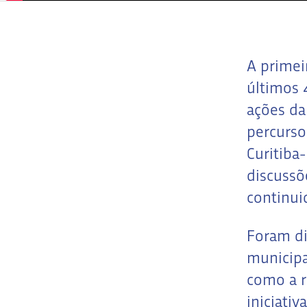
A primei
últimos 
ações da
percurso
Curitiba
discussõ
continui
Foram di
municipa
como a r
iniciati