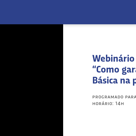
Webinário 
“Como gara
Básica na 
programado par
horário: 14h