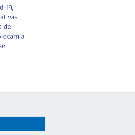
d-19,
ativas
s de
olocam à
se