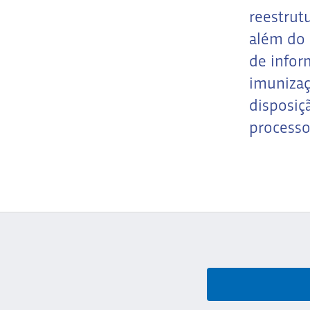
reestrut
além do 
de infor
imunizaç
disposiç
processo