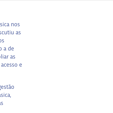
sica nos
cutiu as
os
o a de
liar as
 acesso e
gestão
sica,
as