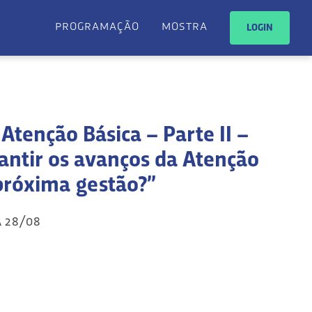
programação
mostra
LOGIN
Atenção Básica – Parte II –
ntir os avanços da Atenção
próxima gestão?”
a 28/08